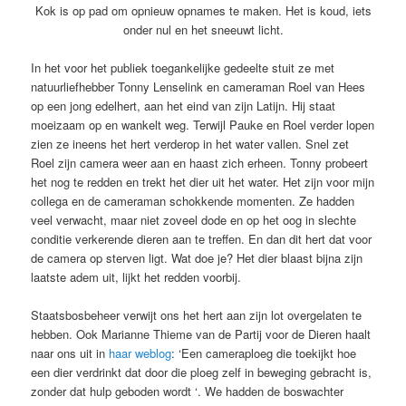
Kok is op pad om opnieuw opnames te maken. Het is koud, iets
onder nul en het sneeuwt licht.
In het voor het publiek toegankelijke gedeelte stuit ze met
natuurliefhebber Tonny Lenselink en cameraman Roel van Hees
op een jong edelhert, aan het eind van zijn Latijn. Hij staat
moeizaam op en wankelt weg. Terwijl Pauke en Roel verder lopen
zien ze ineens het hert verderop in het water vallen. Snel zet
Roel zijn camera weer aan en haast zich erheen. Tonny probeert
het nog te redden en trekt het dier uit het water. Het zijn voor mijn
collega en de cameraman schokkende momenten. Ze hadden
veel verwacht, maar niet zoveel dode en op het oog in slechte
conditie verkerende dieren aan te treffen. En dan dit hert dat voor
de camera op sterven ligt. Wat doe je? Het dier blaast bijna zijn
laatste adem uit, lijkt het redden voorbij.
Staatsbosbeheer verwijt ons het hert aan zijn lot overgelaten te
hebben. Ook Marianne Thieme van de Partij voor de Dieren haalt
naar ons uit in
haar weblog
: ‘Een cameraploeg die toekijkt hoe
een dier verdrinkt dat door die ploeg zelf in beweging gebracht is,
zonder dat hulp geboden wordt ‘. We hadden de boswachter