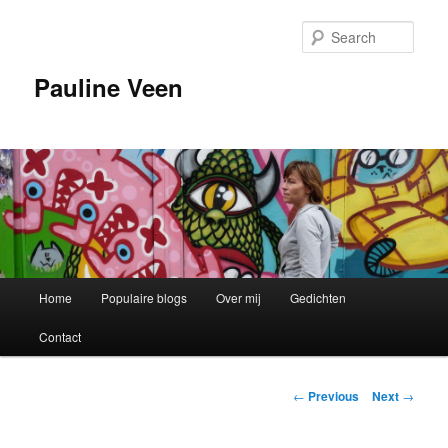
Sear
Pauline Veen
Main
Home
Populaire blogs
Over mij
Gedichten
Skip
menu
Contact
to
primary
Post
←
Previous
Next
→
navigation
content