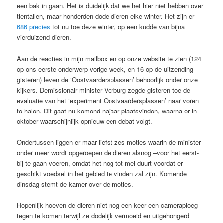
een bak in gaan. Het is duidelijk dat we het hier niet hebben over
tientallen, maar honderden dode dieren elke winter. Het zijn er
686 precies
tot nu toe deze winter, op een kudde van bijna
vierduizend dieren.
Aan de reacties in mijn mailbox en op onze website te zien (124
op ons eerste onderwerp vorige week, en 16 op de uitzending
gisteren) leven de ‘Oostvaardersplassen’ behoorlijk onder onze
kijkers. Demissionair minister Verburg zegde gisteren toe de
evaluatie van het ‘experiment Oostvaardersplassen’ naar voren
te halen. Dit gaat nu komend najaar plaatsvinden, waarna er in
oktober waarschijnlijk opnieuw een debat volgt.
Ondertussen liggen er maar liefst zes moties waarin de minister
onder meer wordt opgeroepen de dieren alsnog –voor het eerst-
bij te gaan voeren, omdat het nog tot mei duurt voordat er
geschikt voedsel in het gebied te vinden zal zijn. Komende
dinsdag stemt de kamer over de moties.
Hopenlijk hoeven de dieren niet nog een keer een cameraploeg
tegen te komen terwijl ze dodelijk vermoeid en uitgehongerd