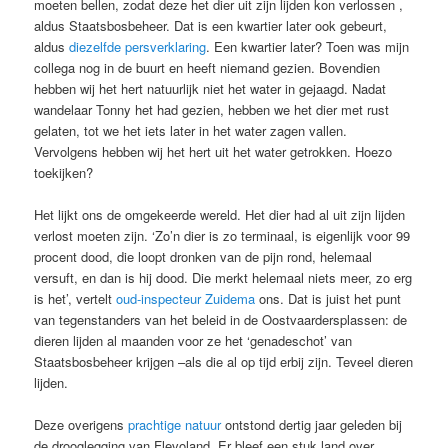
moeten bellen, zodat deze het dier uit zijn lijden kon verlossen ,
aldus Staatsbosbeheer. Dat is een kwartier later ook gebeurt,
aldus
diezelfde persverklaring
. Een kwartier later? Toen was mijn
collega nog in de buurt en heeft niemand gezien. Bovendien
hebben wij het hert natuurlijk niet het water in gejaagd. Nadat
wandelaar Tonny het had gezien, hebben we het dier met rust
gelaten, tot we het iets later in het water zagen vallen.
Vervolgens hebben wij het hert uit het water getrokken. Hoezo
toekijken?
Het lijkt ons de omgekeerde wereld. Het dier had al uit zijn lijden
verlost moeten zijn. ‘Zo’n dier is zo terminaal, is eigenlijk voor 99
procent dood, die loopt dronken van de pijn rond, helemaal
versuft, en dan is hij dood. Die merkt helemaal niets meer, zo erg
is het’, vertelt
oud-inspecteur Zuidema
ons. Dat is juist het punt
van tegenstanders van het beleid in de Oostvaardersplassen: de
dieren lijden al maanden voor ze het ‘genadeschot’ van
Staatsbosbeheer krijgen –als die al op tijd erbij zijn. Teveel dieren
lijden.
Deze overigens
prachtige natuur
ontstond dertig jaar geleden bij
de drooglegging van Flevoland. Er bleef een stuk land over,