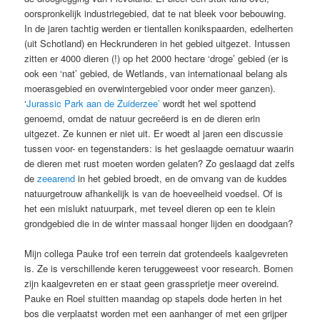
oorspronkelijk industriegebied, dat te nat bleek voor bebouwing.
In de jaren tachtig werden er tientallen konikspaarden, edelherten
(uit Schotland) en Heckrunderen in het gebied uitgezet. Intussen
zitten er 4000 dieren (!) op het 2000 hectare ‘droge’ gebied (er is
ook een ‘nat’ gebied, de Wetlands, van internationaal belang als
moerasgebied en overwintergebied voor onder meer ganzen).
‘
Jurassic Park aan de Zuiderzee’
wordt het wel spottend
genoemd, omdat de natuur gecreëerd is en de dieren erin
uitgezet. Ze kunnen er niet uit. Er woedt al jaren een discussie
tussen voor- en tegenstanders: is het geslaagde oernatuur waarin
de dieren met rust moeten worden gelaten? Zo geslaagd dat zelfs
de
zeearend
in het gebied broedt, en de omvang van de kuddes
natuurgetrouw afhankelijk is van de hoeveelheid voedsel. Of is
het een mislukt natuurpark, met teveel dieren op een te klein
grondgebied die in de winter massaal honger lijden en doodgaan?
Mijn collega Pauke trof een terrein dat grotendeels kaalgevreten
is. Ze is verschillende keren teruggeweest voor research. Bomen
zijn kaalgevreten en er staat geen grassprietje meer overeind.
Pauke en Roel stuitten maandag op stapels dode herten in het
bos die verplaatst worden met een aanhanger of met een grijper