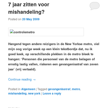
7 jaar zitten voor
mishandeling?
Posted on
20 May 2009
Hangend tegen andere reizigers in de New Yorkse metro, viel
mijn oog vorige week op een klein tekstbordje dat, nu ik
goed keek, op verschillende plekken in de metro bleek te
hangen: ‘Personen die personeel van de metro belagen of
ernstig lastig vallen, riskeren een gevangenisstraf van zeven
jaar’ (vrij vertaald).
Continue reading
→
Posted in
Algemeen
|
Tagged
gevangenisstraf
,
metro
,
mishandeling
,
new york
|
Leave a reply