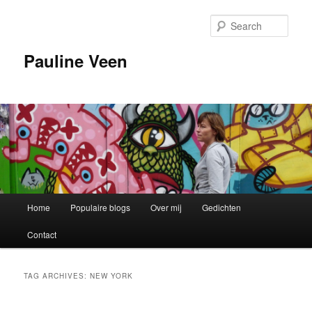
Sear
Pauline Veen
Main
Home
Populaire blogs
Over mij
Gedichten
Skip
Skip
menu
Contact
to
to
primary
secondary
TAG ARCHIVES:
NEW YORK
content
content