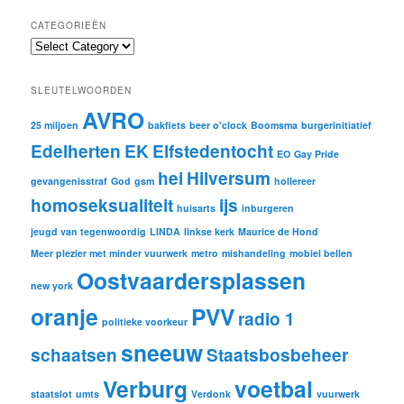
CATEGORIEËN
C
a
t
SLEUTELWOORDEN
e
AVRO
g
25 miljoen
bakfiets
beer o'clock
Boomsma
burgerinitiatief
o
Edelherten
EK
Elfstedentocht
r
EO
Gay Pride
i
hei
Hilversum
gevangenisstraf
God
gsm
hollereer
e
ë
homoseksualiteit
ijs
huisarts
inburgeren
n
jeugd van tegenwoordig
LINDA
linkse kerk
Maurice de Hond
Meer plezier met minder vuurwerk
metro
mishandeling
mobiel bellen
Oostvaardersplassen
new york
oranje
PVV
radio 1
politieke voorkeur
sneeuw
schaatsen
Staatsbosbeheer
Verburg
voetbal
staatslot
umts
Verdonk
vuurwerk