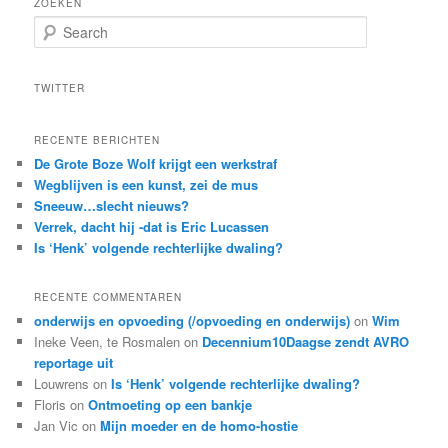
ZOEKEN
S
e
a
r
TWITTER
c
h
RECENTE BERICHTEN
De Grote Boze Wolf krijgt een werkstraf
Wegblijven is een kunst, zei de mus
Sneeuw…slecht nieuws?
Verrek, dacht hij -dat is Eric Lucassen
Is ‘Henk’ volgende rechterlijke dwaling?
RECENTE COMMENTAREN
onderwijs en opvoeding (/opvoeding en onderwijs)
on
Wim
Ineke Veen, te Rosmalen
on
Decennium10Daagse zendt AVRO
reportage uit
Louwrens
on
Is ‘Henk’ volgende rechterlijke dwaling?
Floris
on
Ontmoeting op een bankje
Jan Vic
on
Mijn moeder en de homo-hostie