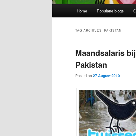
Main
Home
Populaire blogs
O
Skip
Skip
menu
to
to
TAG ARCHIVES:
PAKISTAN
primary
secondary
Maandsalaris bi
content
content
Pakistan
Posted on
27 August 2010