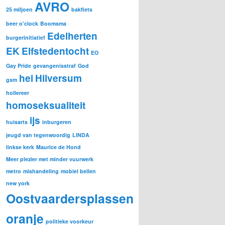
AVRO
g
25 miljoen
bakfiets
o
r
beer o'clock
Boomsma
i
Edelherten
burgerinitiatief
e
EK
Elfstedentocht
ë
EO
n
Gay Pride
gevangenisstraf
God
hei
Hilversum
gsm
hollereer
homoseksualiteit
ijs
huisarts
inburgeren
jeugd van tegenwoordig
LINDA
linkse kerk
Maurice de Hond
Meer plezier met minder vuurwerk
metro
mishandeling
mobiel bellen
new york
Oostvaardersplassen
oranje
politieke voorkeur