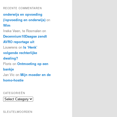
RECENTE COMMENTAREN
onderwijs en opvoeding
(/opvoeding en onderwijs)
on
Wim
Ineke Veen, te Rosmalen
on
Decennium10Daagse zendt
AVRO reportage uit
Louwrens
on
Is ‘Henk’
volgende rechterlijke
dwaling?
Floris
on
Ontmoeting op een
bankje
Jan Vic
on
Mijn moeder en de
homo-hostie
CATEGORIEËN
C
a
t
SLEUTELWOORDEN
e