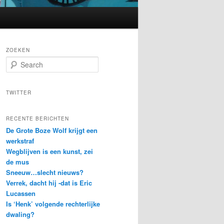
ZOEKEN
S
e
a
r
TWITTER
c
h
RECENTE BERICHTEN
De Grote Boze Wolf krijgt een
werkstraf
Wegblijven is een kunst, zei
de mus
Sneeuw…slecht nieuws?
Verrek, dacht hij -dat is Eric
Lucassen
Is ‘Henk’ volgende rechterlijke
dwaling?