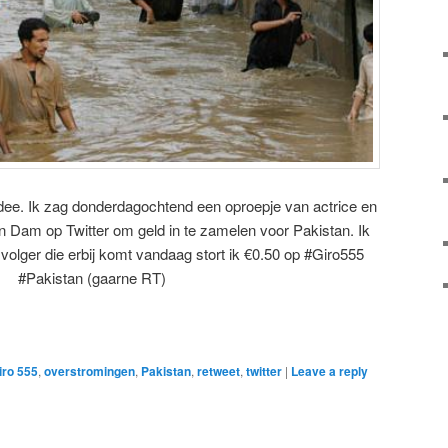
dee. Ik zag donderdagochtend een oproepje van actrice en
an Dam op Twitter om geld in te zamelen voor Pakistan. Ik
e volger die erbij komt vandaag stort ik €0.50 op #Giro555
#Pakistan (gaarne RT)
iro 555
,
overstromingen
,
Pakistan
,
retweet
,
twitter
|
Leave a reply