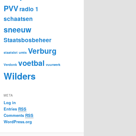
PVV
radio 1
schaatsen
sneeuw
Staatsbosbeheer
Verburg
staatslot
umts
voetbal
Verdonk
vuurwerk
Wilders
META
Log in
Entries
RSS
Comments
RSS
WordPress.org