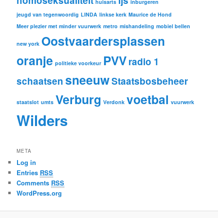
homoseksualiteit
ijs
huisarts
inburgeren
n
jeugd van tegenwoordig
LINDA
linkse kerk
Maurice de Hond
Meer plezier met minder vuurwerk
metro
mishandeling
mobiel bellen
Oostvaardersplassen
new york
oranje
PVV
radio 1
politieke voorkeur
sneeuw
schaatsen
Staatsbosbeheer
Verburg
voetbal
staatslot
umts
Verdonk
vuurwerk
Wilders
META
Log in
Entries
RSS
Comments
RSS
WordPress.org