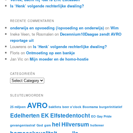
Is ‘Henk’ volgende rechterlijke dwaling?
RECENTE COMMENTAREN
onderwijs en opvoeding (/opvoeding en onderwijs)
on
Wim
Ineke Veen, te Rosmalen
on
Decennium10Daagse zendt AVRO
reportage uit
Louwrens
on
Is ‘Henk’ volgende rechterlijke dwaling?
Floris
on
Ontmoeting op een bankje
Jan Vic
on
Mijn moeder en de homo-hostie
CATEGORIEËN
C
a
t
SLEUTELWOORDEN
e
AVRO
g
25 miljoen
bakfiets
beer o'clock
Boomsma
burgerinitiatief
o
Edelherten
EK
Elfstedentocht
r
EO
Gay Pride
i
hei
Hilversum
gevangenisstraf
God
gsm
hollereer
e
ë