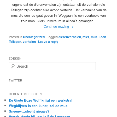
ergens dat de dierenverhalen zijn ontstaan uit de verhalen die
Tellegen zijn dochter elke avond vertelde. Het verhaaltje van de
mus die een les gaat geven in ‘Weggaan’ is een voorbeeld van
zo’n mooi, klein universum in alinea’s gevangen.
Continue reading
→
Posted in
Uncategorized
|
Tagged
dierenverhalen
,
mier
,
mus
,
Toon
Tellegen
,
verhalen
|
Leave a reply
ZOEKEN
S
e
a
r
TWITTER
c
h
RECENTE BERICHTEN
De Grote Boze Wolf krijgt een werkstraf
Wegblijven is een kunst, zei de mus
Sneeuw…slecht nieuws?
Verrek, dacht hij -dat is Eric Lucassen