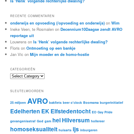
Is ‘Henk’ volgende rechterlijke dwaling?
RECENTE COMMENTAREN
onderwijs en opvoeding (/opvoeding en onderwijs)
on
Wim
Ineke Veen, te Rosmalen
on
Decennium10Daagse zendt AVRO
reportage uit
Louwrens
on
Is ‘Henk’ volgende rechterlijke dwaling?
Floris
on
Ontmoeting op een bankje
Jan Vic
on
Mijn moeder en de homo-hostie
CATEGORIEËN
C
a
t
SLEUTELWOORDEN
e
AVRO
g
25 miljoen
bakfiets
beer o'clock
Boomsma
burgerinitiatief
o
Edelherten
EK
Elfstedentocht
r
EO
Gay Pride
i
hei
Hilversum
gevangenisstraf
God
gsm
hollereer
e
ë
homoseksualiteit
ijs
huisarts
inburgeren
n