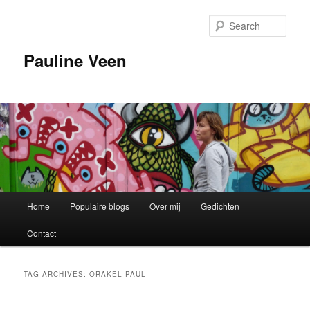
Sear
Pauline Veen
Main
Home
Populaire blogs
Over mij
Gedichten
Skip
Skip
menu
Contact
to
to
primary
secondary
TAG ARCHIVES:
ORAKEL PAUL
content
content