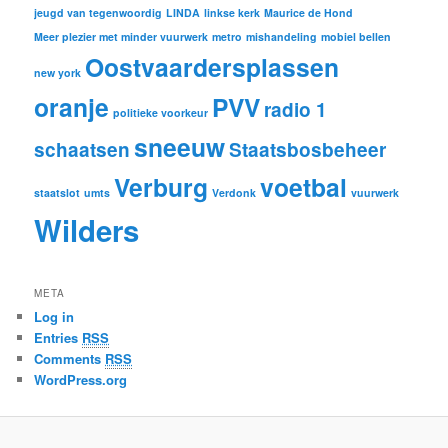
jeugd van tegenwoordig
LINDA
linkse kerk
Maurice de Hond
Meer plezier met minder vuurwerk
metro
mishandeling
mobiel bellen
Oostvaardersplassen
new york
oranje
PVV
radio 1
politieke voorkeur
sneeuw
schaatsen
Staatsbosbeheer
Verburg
voetbal
staatslot
umts
Verdonk
vuurwerk
Wilders
META
Log in
Entries
RSS
Comments
RSS
WordPress.org