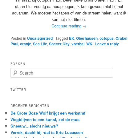
staan hier veertig cameraploegen, ik kom gewoon niet bij het
aquarium. We moeten het tapen of van de stream halen, want ik
kan het niet filmen.’
Continue reading
→
Posted in
Uncategorized
|
Tagged
EK
,
Oberhausen
,
octopus
,
Orakel
Paul
,
oranje
,
Sea Life
,
Soccer City
,
voetbal
,
WK
|
Leave a reply
ZOEKEN
S
e
a
r
TWITTER
c
h
RECENTE BERICHTEN
De Grote Boze Wolf krijgt een werkstraf
Wegblijven is een kunst, zei de mus
Sneeuw…slecht nieuws?
Verrek, dacht hij -dat is Eric Lucassen